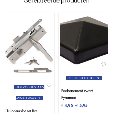
Gerelateerde producten
OPTIES SELECTEREN
TOEVOEGEN AAN
Paalornament zwart
Pyramide
WINKELWAGEN
€
4,95
-
€
5,95
Tuindeurslot set Rvs