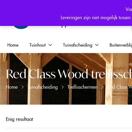
Hulp nodig? +31 (0) 6 546 344 25
Van
Leveringen zijn niet mogelijk tuss
Home
Tuinhout
Tuinafscheiding
Buitenverblij
Red Class Wood trelliss
Home
Tuinafscheiding
Trellisschermen
Red Class W
Enig resultaat