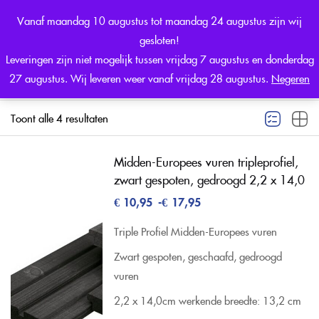
0
Vanaf maandag 10 augustus tot maandag 24 augustus zijn wij
Sign in
gesloten!
Leveringen zijn niet mogelijk tussen vrijdag 7 augustus en donderdag
27 augustus. Wij leveren weer vanaf vrijdag 28 augustus.
Negeren
Filter
Standaard sortering
Toont alle 4 resultaten
Remember me
Lost password?
Midden-Europees vuren tripleprofiel,
zwart gespoten, gedroogd 2,2 x 14,0
LOG IN
€
10,95
-
€
17,95
Triple Profiel Midden-Europees vuren
CREATE AN ACCOUNT
Zwart gespoten, geschaafd, gedroogd
vuren
2,2 x 14,0cm
werkende breedte: 13,2 cm