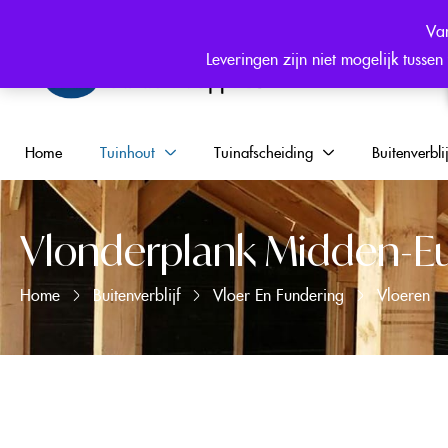
Hulp nodig? +31 (0) 6 546 344 25
Van
Leveringen zijn niet mogelijk tuss
Home
Tuinhout
Tuinafscheiding
Buitenverblij
Vlonderplank Midden-E
Home
Buitenverblijf
Vloer En Fundering
Vloeren