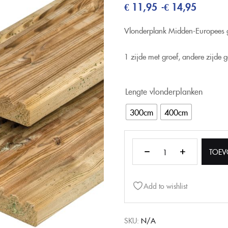
€
11,95
€
14,95
-
Vlonderplank Midden-Europees 
1 zijde met groef, andere zijde 
Lengte vlonderplanken
300cm
400cm
TOEV
Add to wishlist
SKU:
N/A