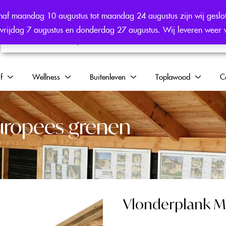
af maandag 10 augustus tot maandag 24 augustus zijn wij geslo
en vrijdag 7 augustus en donderdag 27 augustus. Wij leveren weer
f
Wellness
Buitenleven
Toplawood
C
uropees grenen
Vlonderplank M