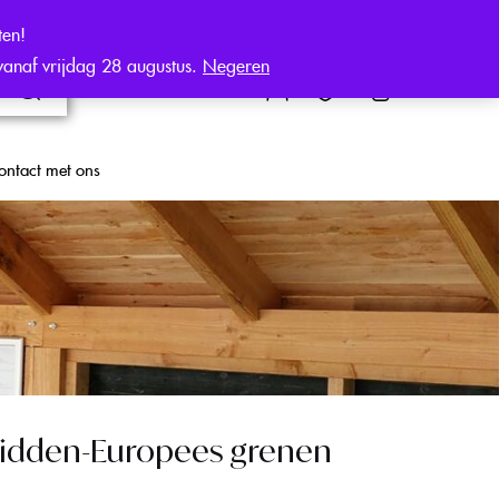
ten!
 vanaf vrijdag 28 augustus.
Negeren
0
€
0,00
ontact met ons
idden-Europees grenen