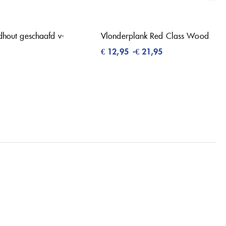
dhout geschaafd v-
Vlonderplank Red Class Wood
€
12,95
-
€
21,95