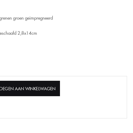
grenen groen geïmpregneerd
geschaafd
2,8x14cm
OEGEN AAN WINKELWAGEN