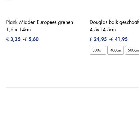
Plank Midden-Europees grenen
Douglas balk geschaaf
1,6 x 14cm
4.5×14.5cm
€
3,35
-
€
5,60
€
24,95
-
€
41,95
300cm
400cm
500cm