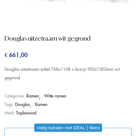
Douglas uitzetraam wit gegrond
€
661,00
Douglas uitzetraam enkel 768×1168 + kozijn 902x1302mm wit
gegrond
Categories:
Ramen
,
Witte ramen
Tags:
Douglas
,
Ramen
Merk:
Toplawood
Veilig betalen met iDEAL | Wero