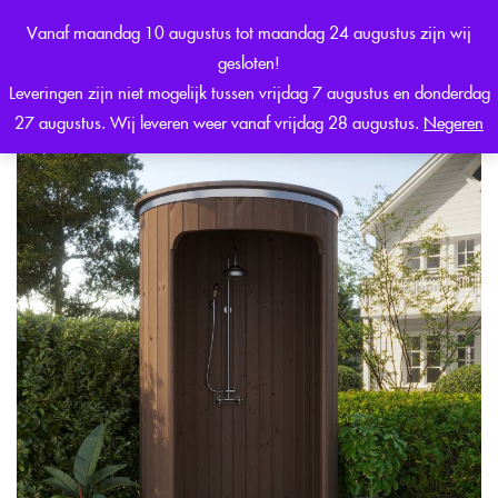
0
Vanaf maandag 10 augustus tot maandag 24 augustus zijn wij
Sign in
gesloten!
Leveringen zijn niet mogelijk tussen vrijdag 7 augustus en donderdag
27 augustus. Wij leveren weer vanaf vrijdag 28 augustus.
Negeren
Remember me
Lost password?
LOG IN
CREATE AN ACCOUNT