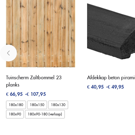
Tuinscherm Zaltbommel 23
Afdekkap beton piram
planks
€
40,95
-
€
49,95
€
66,95
-
€
107,95
180x180
180x150
180x130
180x90
180x90-180 (verloop)