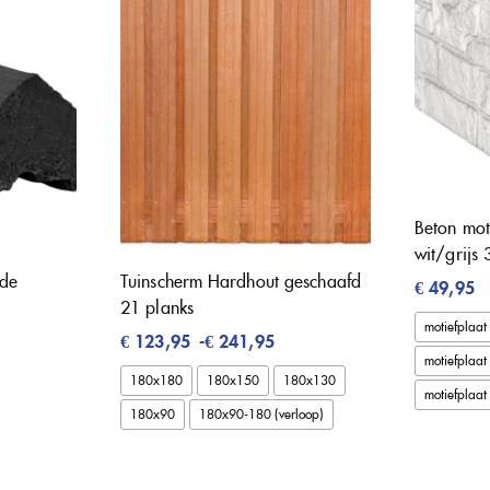
Beton mot
wit/grijs
ide
Tuinscherm Hardhout geschaafd
€
49,95
21 planks
motiefplaat 
€
123,95
-
€
241,95
motiefplaat
180x180
180x150
180x130
motiefplaat
180x90
180x90-180 (verloop)