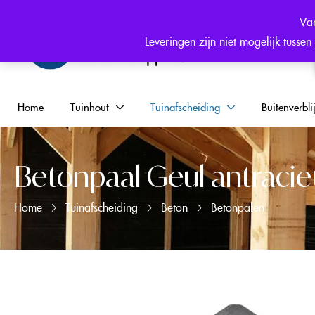
Hulp nodig? +31 (0) 6 546 344 25
Van
Leveringen zijn niet mogelijk tuss
Home
Tuinhout
Tuinafscheiding
Buitenverblij
Betonpaal Geul antraci
Home
Tuinafscheiding
Beton
Betonpalen