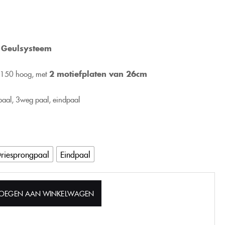
p
Geulsysteem
 150 hoog, met
2 motiefplaten van 26cm
paal, 3weg paal, eindpaal
riesprongpaal
Eindpaal
OEGEN AAN WINKELWAGEN