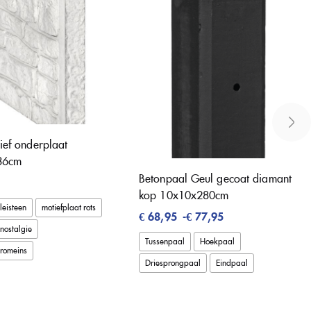
ief onderplaat
 36cm
Betonpaal Geul gecoat diamant
kop 10x10x280cm
leisteen
motiefplaat rots
€
68,95
-
€
77,95
 nostalgie
Tussenpaal
Hoekpaal
 romeins
Driesprongpaal
Eindpaal