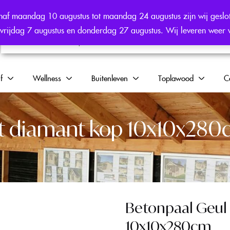
af maandag 10 augustus tot maandag 24 augustus zijn wij geslo
en vrijdag 7 augustus en donderdag 27 augustus. Wij leveren weer
f
Wellness
Buitenleven
Toplawood
C
et diamant kop 10x10x28
Betonpaal Geul 
10x10x280cm