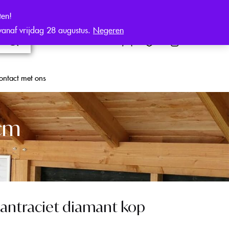
ten!
 vanaf vrijdag 28 augustus.
Negeren
0
€
0,00
ontact met ons
0cm
antraciet diamant kop