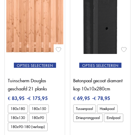
OPTIES SELECTEREN
OPTIES SELECTEREN
Tuinscherm Douglas
Betonpaal gecoat diamant
geschaafd 21 planks
kop 10x10x280cm
€
83,95
-
€
175,95
€
69,95
-
€
78,95
180x180
180x150
Tussenpaal
Hoekpaal
180x130
180x90
Driesprongpaal
Eindpaal
180x90-180 (verloop)