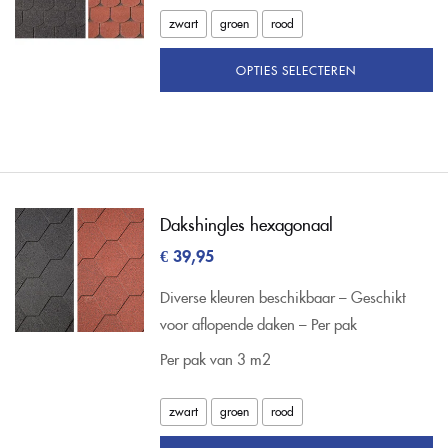
zwart
groen
rood
OPTIES SELECTEREN
Dakshingles hexagonaal
€
39,95
Diverse kleuren beschikbaar – Geschikt
voor aflopende daken – Per pak
Per pak van 3 m2
zwart
groen
rood