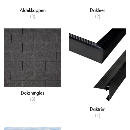
Afdekkappen
Dakleer
(3)
(2)
Dakshingles
(3)
Daktrim
(4)