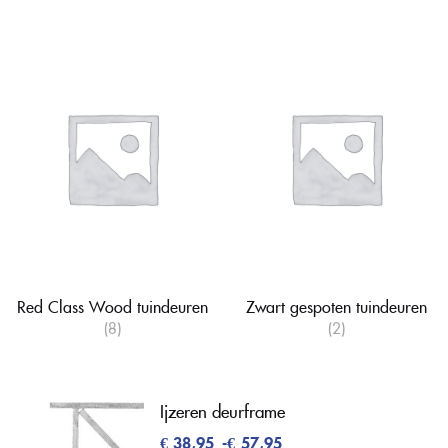
Red Class Wood tuindeuren
Zwart gespoten tuindeuren
(8)
(2)
Ijzeren deurframe
€
38,95
-
€
57,95