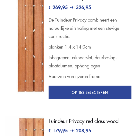
€
269,95
-
€
326,95
De Tuindeur Privacy combineert een
natuurlijke uitstraling met een stevige
constructie.
planken 1,4 x 14,0cm
Inbegrepen: cilinderslot, deurbeslag,
plaatduimen, ophang-ogen
Voorzien van ijzeren frame
OPTIES SELECTEREN
Tuindeur Privacy red class wood
€
179,95
-
€
208,95