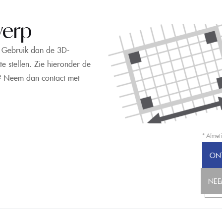
werp
j? Gebruik dan de 3D-
e stellen. Zie hieronder de
es? Neem dan contact met
* Afmet
ONT
NEE