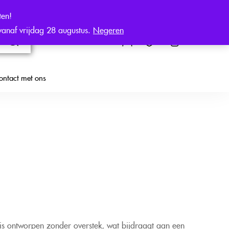
ten!
 vanaf vrijdag 28 augustus.
Negeren
0
€
0,00
ontact met ons
L is ontworpen zonder overstek, wat bijdraagt aan een