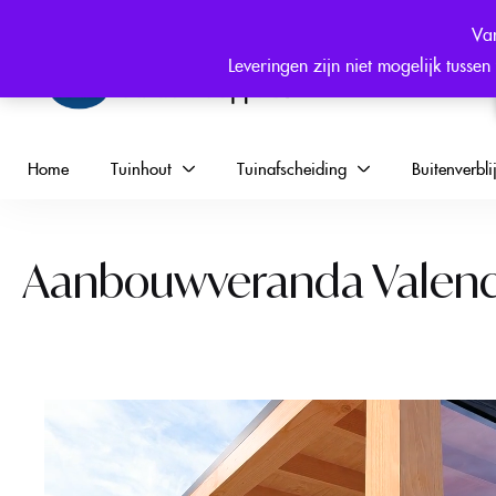
Hulp nodig? +31 (0) 6 546 344 25
Van
Leveringen zijn niet mogelijk tuss
Home
Tuinhout
Tuinafscheiding
Buitenverblij
Aanbouwveranda Valencia