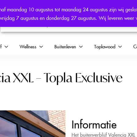
af maandag 10 augustus tot maandag 24 augustus zijn wij geslo
en vrijdag 7 augustus en donderdag 27 augustus. Wij leveren weer
f
Wellness
Buitenleven
Toplawood
C
 XXL – Topla Exclusive
Informatie
Het buitenverblijf Valencia XX